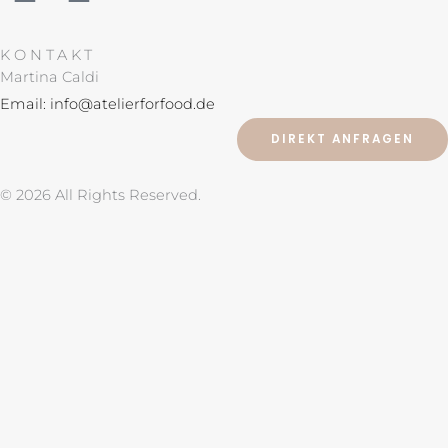
n
i
KONTAKT
s
n
Martina Caldi
Email: info@atelierforfood.de
t
t
DIREKT ANFRAGEN
a
e
© 2026 All Rights Reserved.
g
r
r
e
a
s
m
t