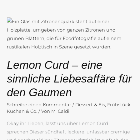
Lemon
Curd
–
eine
sinnliche
Lemon Curd – eine
Liebesaffäre
für
sinnliche Liebesaffäre für
den
den Gaumen
Gaumen
Schreibe einen Kommentar
/
Dessert & Eis
,
Frühstück
,
Kuchen & Co.
/ Von
M_Caldi
Okay ihr Lieben, lasst uns über Lemon Curd
sprechen.Dieser sündhaft leckere, unfassbar cremige