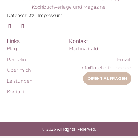
Kochbuchverlage und Magazine.
Datenschutz
|
Impressum
I
P
n
i
s
n
Links
Kontakt
t
t
a
e
Blog
Martina Caldi
g
r
r
e
Portfolio
Email:
a
s
info@atelierforfood.de
m
t
Über mich
DIREKT ANFRAGEN
Leistungen
Kontakt
© 2026 All Rights Reserved.