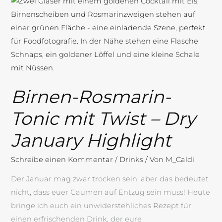
Birnen-
Rosmarin-
Tonic
mit
Twist
–
Dry
Birnen-Rosmarin-
January
Highlight
Tonic mit Twist – Dry
January Highlight
Schreibe einen Kommentar
/
Drinks
/ Von
M_Caldi
Der Januar mag zwar trocken sein, aber das bedeutet
nicht, dass euer Gaumen auf Entzug sein muss! Heute
bringe ich euch ein unwiderstehliches Rezept für
einen erfrischenden Drink, der eure