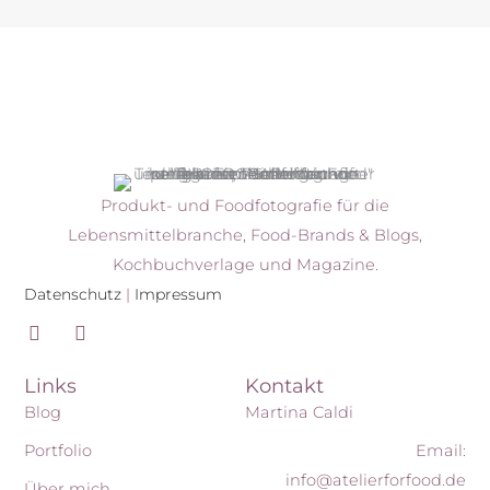
Produkt- und Foodfotografie für die
Lebensmittelbranche, Food-Brands & Blogs,
Kochbuchverlage und Magazine.
Datenschutz
|
Impressum
I
P
n
i
s
n
Links
Kontakt
t
t
a
e
Blog
Martina Caldi
g
r
r
e
Portfolio
Email:
a
s
info@atelierforfood.de
Über mich