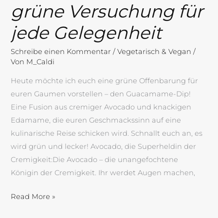
grüne Versuchung für
jede Gelegenheit
Schreibe einen Kommentar
/
Vegetarisch & Vegan
/
Von
M_Caldi
Heute möchte ich euch eine grüne Offenbarung für
euren Gaumen vorstellen – den Guacamame-Dip!
Eine Fusion aus cremiger Avocado und knackigen
Edamame, die euren Geschmackssinn auf eine
kulinarische Reise schicken wird. Schnallt euch an, es
wird grün und lecker! Avocado, die Superheldin der
Cremigkeit:Die Avocado – die unangefochtene
Königin der Cremigkeit. Ihr werdet Augen machen,
Read More »