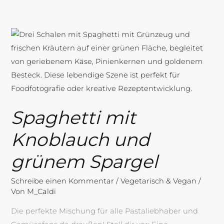
Spaghetti
mit
Knoblauch
und
grünem
Spargel
Spaghetti mit
Knoblauch und
grünem Spargel
Schreibe einen Kommentar
/
Vegetarisch & Vegan
/
Von
M_Caldi
Die perfekte Mischung für alle Pastaliebhaber und