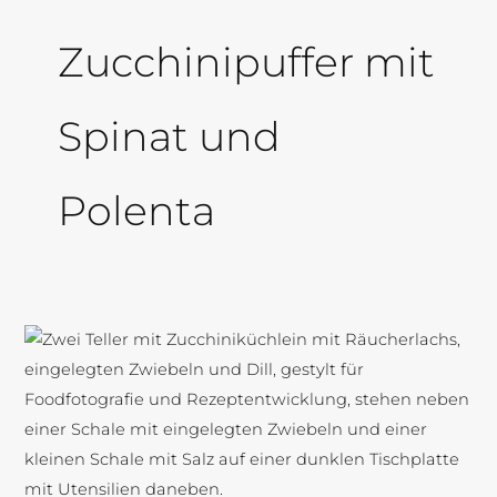
Zucchinipuffer mit
Spinat und
Polenta
Zucchinipuffer
mit
Spinat
und
Polenta