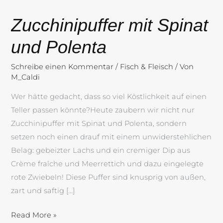
Zucchinipuffer mit Spinat
und Polenta
Schreibe einen Kommentar
/
Fisch & Fleisch
/ Von
M_Caldi
Wer hätte gedacht, dass so viel Köstlichkeit auf einen
Teller passen könnte?Heute zaubern wir nicht nur
Zucchinipuffer mit Spinat und Polenta, sondern
setzen noch einen drauf mit einem unwiderstehlichen
Belag: gebeizter Lachs und ein cremiger Dip aus
Crème fraîche und Meerrettich und dazu eingelegte
rote Zwiebeln! Diese Puffer sind knusprig von außen,
zart und saftig […]
Read More »