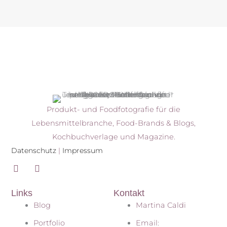
Produkt- und Foodfotografie für die
Lebensmittelbranche, Food-Brands & Blogs,
Kochbuchverlage und Magazine.
Datenschutz
|
Impressum
I
P
n
i
s
n
Links
Kontakt
t
t
a
e
Blog
Martina Caldi
g
r
r
e
Portfolio
Email: