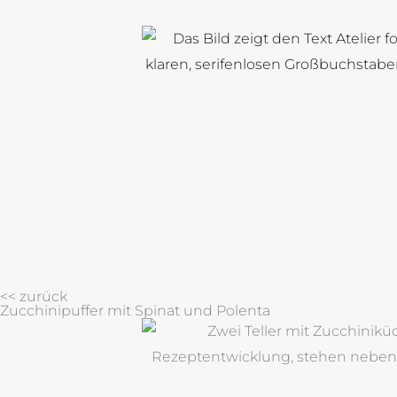
Zum
Inhalt
springen
<< zurück
Zucchinipuffer mit Spinat und Polenta