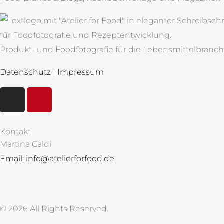
Produkt- und Foodfotografie für die Lebensmittelbranc
Datenschutz
|
Impressum
I
P
n
i
s
n
t
t
Kontakt
a
e
Martina Caldi
g
r
Email: info@atelierforfood.de
r
e
a
s
m
t
© 2026 All Rights Reserved.