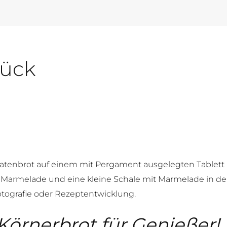
tück
Körnerbrot für Genießer!