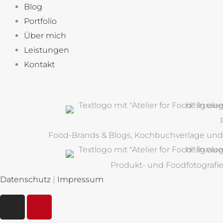
Blog
Portfolio
Über mich
Leistungen
Kontakt
Food-Brands & Blogs, Kochbuchverlage und M
Produkt- und Foodfotografi
Datenschutz
|
Impressum
I
P
n
i