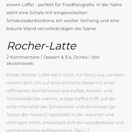
Rocher-Latte
2 Kommentare
/
Dessert & Eis
,
Drinks
/ Von
akosmowski
Dieser Rocher Latte sieht nicht nur fancy aus, sondern
nimmt dich mit auf eine sinnliche Reise mit einer
raffinierten Kombination aus Kaffee, Nüssen und
Schokolade.Der warme, erdige Kaffee trifft auf die
süße Intensität der Schokolade und die knusprige
Textur der Nüsse.Eingebettet in der warmen und
cremigen Milch, entwickelt sich ein wunderbares und
verführerisches Kaffeeerlebnis. Der […]