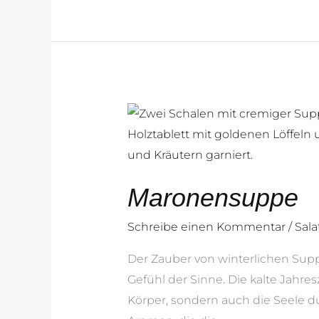
Maronensuppe
Maronensuppe
Schreibe einen Kommentar
/
Sal
Der Zauber von winterlichen Sup
Gefühl der Sinne. Die kalte Jahre
Körper, sondern auch die Seele d