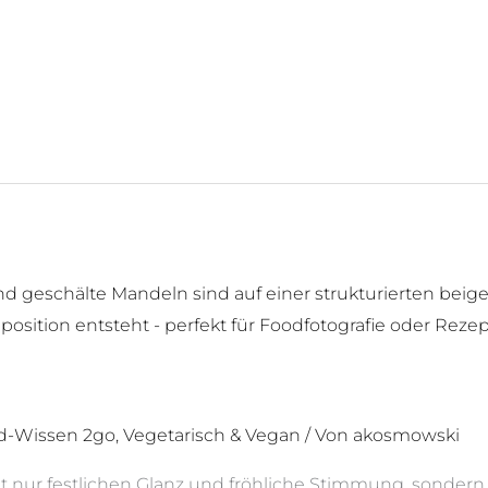
d-Wissen 2go
,
Vegetarisch & Vegan
/ Von
akosmowski
t nur festlichen Glanz und fröhliche Stimmung, sondern 