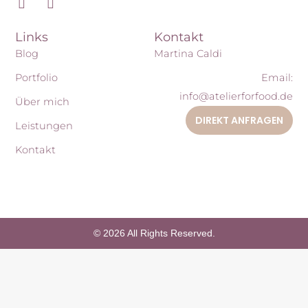
I
P
n
i
s
n
Links
Kontakt
t
t
a
e
Blog
Martina Caldi
g
r
r
e
Portfolio
Email:
a
s
info@atelierforfood.de
m
t
Über mich
DIREKT ANFRAGEN
Leistungen
Kontakt
© 2026 All Rights Reserved.