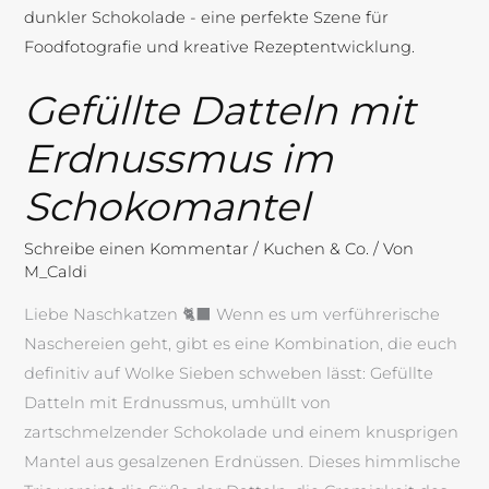
Erdnussmus
im
Schokomantel
Gefüllte Datteln mit
Erdnussmus im
Schokomantel
Schreibe einen Kommentar
/
Kuchen & Co.
/ Von
M_Caldi
Liebe Naschkatzen 🐈‍⬛ Wenn es um verführerische
Naschereien geht, gibt es eine Kombination, die euch
definitiv auf Wolke Sieben schweben lässt: Gefüllte
Datteln mit Erdnussmus, umhüllt von
zartschmelzender Schokolade und einem knusprigen
Mantel aus gesalzenen Erdnüssen. Dieses himmlische