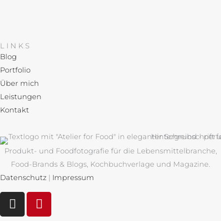
LINKS
Blog
Portfolio
Über mich
Leistungen
Kontakt
Produkt- und Foodfotografie für die Lebensmittelbranche,
Food-Brands & Blogs, Kochbuchverlage und Magazine.
Datenschutz
|
Impressum
I
P
n
i