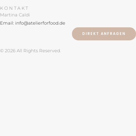
s
n
t
t
KONTAKT
a
e
Martina Caldi
g
r
Email: info@atelierforfood.de
r
e
DIREKT ANFRAGEN
a
s
m
t
© 2026 All Rights Reserved.