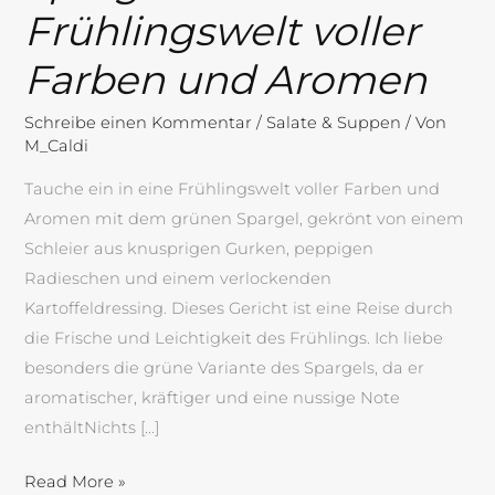
Frühlingswelt voller
Farben und Aromen
Schreibe einen Kommentar
/
Salate & Suppen
/ Von
M_Caldi
Tauche ein in eine Frühlingswelt voller Farben und
Aromen mit dem grünen Spargel, gekrönt von einem
Schleier aus knusprigen Gurken, peppigen
Radieschen und einem verlockenden
Kartoffeldressing. Dieses Gericht ist eine Reise durch
die Frische und Leichtigkeit des Frühlings. Ich liebe
besonders die grüne Variante des Spargels, da er
aromatischer, kräftiger und eine nussige Note
enthältNichts […]
Read More »