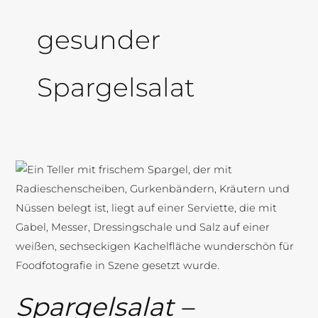
gesunder
Spargelsalat
Spargelsalat
–
Frühlingswelt
voller
Farben
und
Aromen
Spargelsalat –