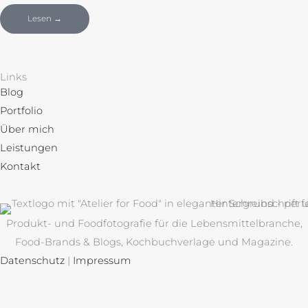
Lesen →
Links
Blog
Portfolio
Über mich
Leistungen
Kontakt
Produkt- und Foodfotografie für die Lebensmittelbranche,
Food-Brands & Blogs, Kochbuchverlage und Magazine.
Datenschutz
|
Impressum
I
P