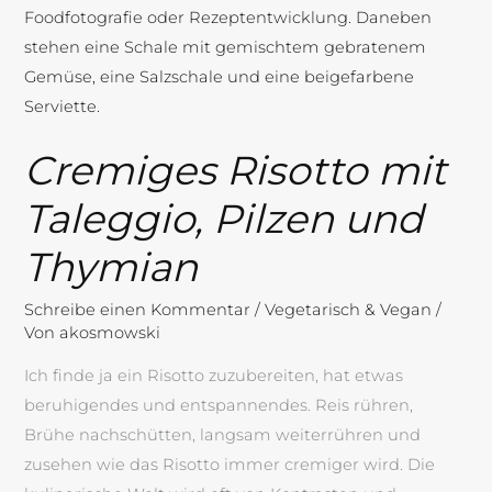
Taleggio,
Pilzen
und
Thymian
Cremiges Risotto mit
Taleggio, Pilzen und
Thymian
Schreibe einen Kommentar
/
Vegetarisch & Vegan
/
Von
akosmowski
Ich finde ja ein Risotto zuzubereiten, hat etwas
beruhigendes und entspannendes. Reis rühren,
Brühe nachschütten, langsam weiterrühren und
zusehen wie das Risotto immer cremiger wird. Die