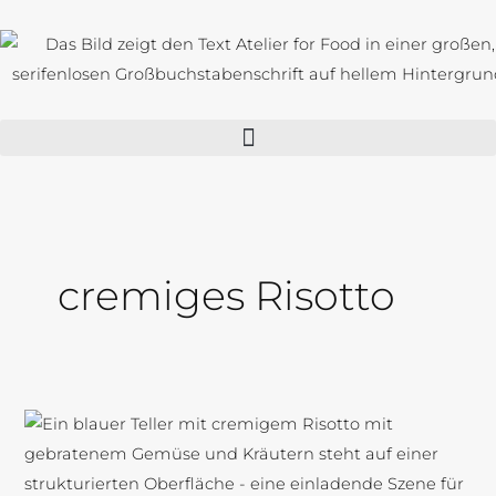
Zum
Inhalt
springen
cremiges Risotto
Cremiges
Risotto
mit