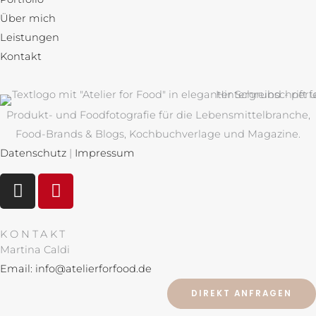
Über mich
Leistungen
Kontakt
Produkt- und Foodfotografie für die Lebensmittelbranche,
Food-Brands & Blogs, Kochbuchverlage und Magazine.
Datenschutz
|
Impressum
I
P
n
i
s
n
t
t
KONTAKT
a
e
Martina Caldi
g
r
Email: info@atelierforfood.de
r
e
DIREKT ANFRAGEN
a
s