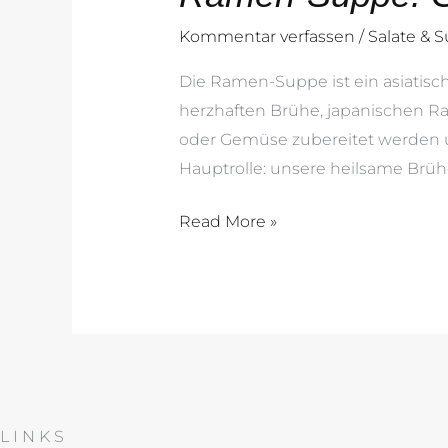
Good
Kommentar verfassen
/
Salate & 
Vibes
in
Die Ramen-Suppe ist ein asiatisch
deiner
herzhaften Brühe, japanischen Ra
Schüssel
oder Gemüse zubereitet werden un
Hauptrolle: unsere heilsame Brühe
Read More »
LINKS