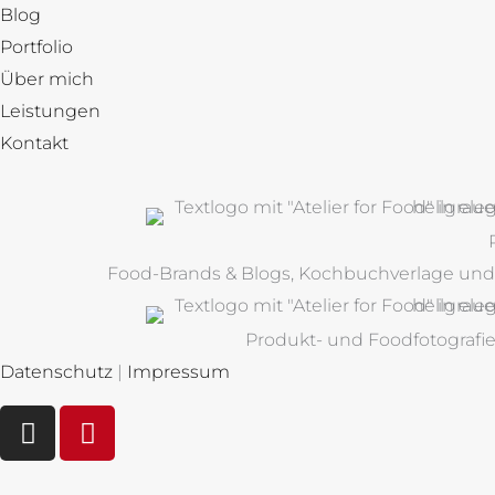
Blog
Portfolio
Über mich
Leistungen
Kontakt
Food-Brands & Blogs, Kochbuchverlage und M
Produkt- und Foodfotografi
Datenschutz
|
Impressum
I
P
n
i
s
n