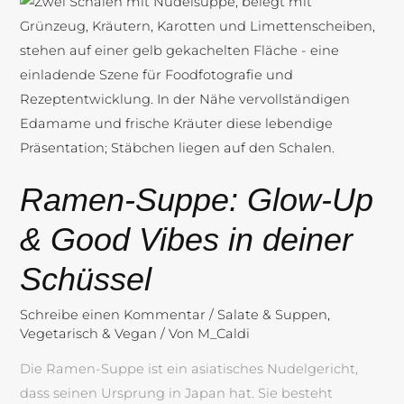
Ramen-
Suppe:
Glow-
Up
&
Good
Vibes
in
Ramen-Suppe: Glow-Up
deiner
Schüssel
& Good Vibes in deiner
Schüssel
Schreibe einen Kommentar
/
Salate & Suppen
,
Vegetarisch & Vegan
/ Von
M_Caldi
Die Ramen-Suppe ist ein asiatisches Nudelgericht,
dass seinen Ursprung in Japan hat. Sie besteht