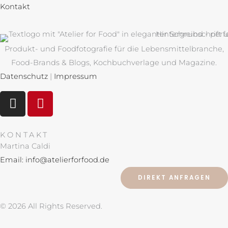
Kontakt
Produkt- und Foodfotografie für die Lebensmittelbranche,
Food-Brands & Blogs, Kochbuchverlage und Magazine.
Datenschutz
|
Impressum
I
P
n
i
s
n
t
t
KONTAKT
a
e
Martina Caldi
g
r
Email: info@atelierforfood.de
r
e
DIREKT ANFRAGEN
a
s
m
t
© 2026 All Rights Reserved.