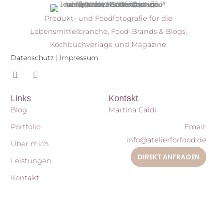
Produkt- und Foodfotografie für die
Lebensmittelbranche, Food-Brands & Blogs,
Kochbuchverlage und Magazine.
Datenschutz
|
Impressum
I
P
n
i
s
n
Links
Kontakt
t
t
a
e
Blog
Martina Caldi
g
r
r
e
Portfolio
Email:
a
s
info@atelierforfood.de
m
t
Über mich
DIREKT ANFRAGEN
Leistungen
Kontakt