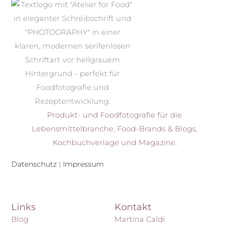
Produkt- und Foodfotografie für die
Lebensmittelbranche, Food-Brands & Blogs,
Kochbuchverlage und Magazine.
Datenschutz
|
Impressum
I
P
n
i
s
n
Links
Kontakt
t
t
a
e
Blog
Martina Caldi
g
r