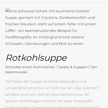
Rotkohlsuppe
Rotkohlsuppe
Schreibe einen Kommentar
/
Salate & Suppen
/ Von
akosmowski
Die Farbe der Suppe ist schon besonders und
umwerfend schon.Sie ist nicht nur ein „Eye Catcher\“,
sondern auch ein wahrer Gaumenschmaus. An
grauen Wintertagen können ein paar Farbtupfer
nicht schaden.Dieses leckere Wintergemüse ist nicht