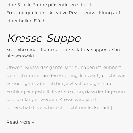
Kresse-Suppe
Schreibe einen Kommentar
/
Salate & Suppen
/ Von
akosmowski
Obwohl Kresse das ganze Jahr zu haben ist, erinnert
sie mich immer an den Frühling. Ich weiß ja nicht, wie
es euch geht, aber ich bin jetzt voll und ganz auf
Frühling eingestellt. Es ist so schön, dass die Tage nun
spürbar länger werden. Kresse wird ja oft
unterschätzt, sie schmeckt nicht nur lecker auf […]
Read More »