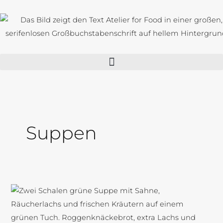
Zum
Inhalt
springen
Suppen
Kresse-
Suppe