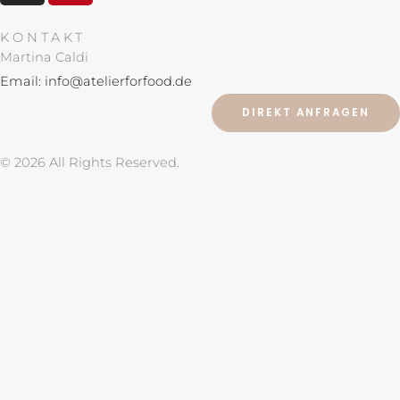
s
n
t
t
KONTAKT
a
e
Martina Caldi
g
r
Email: info@atelierforfood.de
r
e
DIREKT ANFRAGEN
a
s
m
t
© 2026 All Rights Reserved.