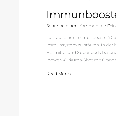
Kurkuma
Immunbooste
Schreibe einen Kommentar
/
Drin
Lust auf einen Immunbooster?Ger
Immunsystem zu stärken. In der he
Heilmittel und Superfoods besonde
Ingwer-Kurkuma-Shot mit Orange
Read More »