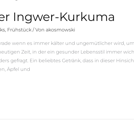
r Ingwer-Kurkuma
ks
,
Frühstück
/ Von
akosmowski
ade wenn es immer kälter und ungemütlicher wird, umso
utigen Zeit, in der ein gesunder Lebensstil immer wicht
rs gefragt. Ein beliebtes Getränk, dass in dieser Hinsic
n, Äpfel und