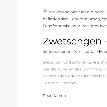
Zwetschgen
–
die
süße
Zwetschgen –
Pracht
im
Schreibe einen Kommentar
/
Foo
Spätsommer
Die süßen und saftigen Zwetsch
wie die Juwelen des Sommers, in 
Marmeladen oder einfach als frisch
Sommer langsam
Read More »