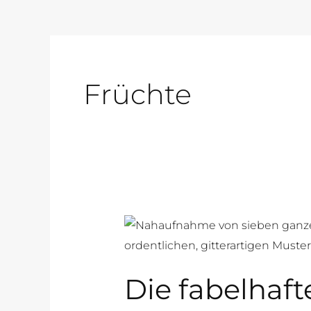
Früchte
Die
fabelhafte
Welt
Die fabelhaft
der
Kiwi