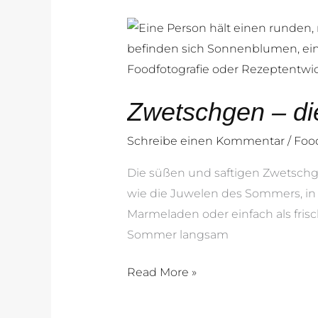
Zwetschgen
–
die
süße
Zwetschgen – di
Pracht
im
Schreibe einen Kommentar
/
Foo
Spätsommer
Die süßen und saftigen Zwetsch
wie die Juwelen des Sommers, in 
Marmeladen oder einfach als frisch
Sommer langsam
Read More »