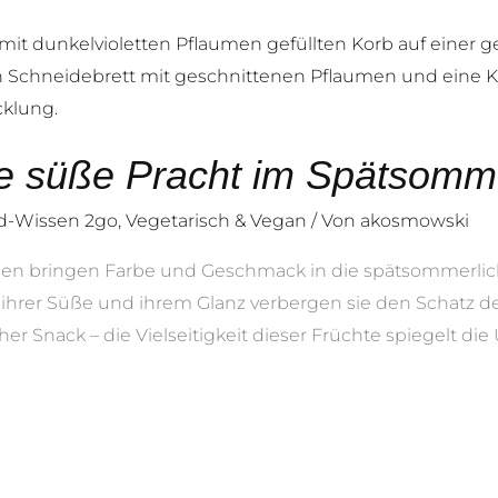
e süße Pracht im Spätsomm
d-Wissen 2go
,
Vegetarisch & Vegan
/ Von
akosmowski
gen bringen Farbe und Geschmack in die spätsommerli
ihrer Süße und ihrem Glanz verbergen sie den Schatz de
er Snack – die Vielseitigkeit dieser Früchte spiegelt die