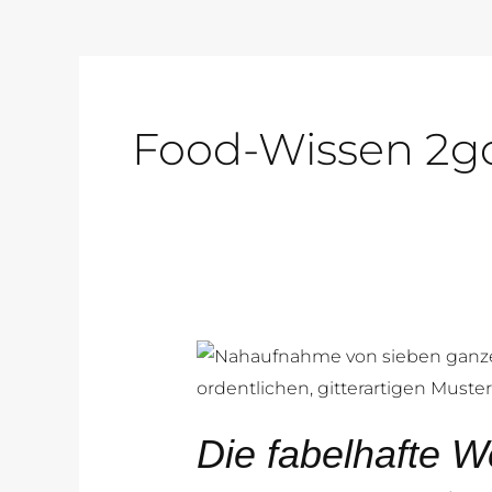
Food-Wissen 2g
Die
fabelhafte
Welt
Die fabelhafte We
der
Kiwi